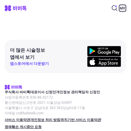
더 많은 시술정보
앱에서 보기
앱스토어에서 다운받기
주식회사 바비톡
대표이사 신정인
개인정보 관리책임자 신정인
사업자등록번호 836-86-02172
통신판매업신고번호 2021-서울강남-03497
서울특별시 서초구 강남대로 363 363강남타워 11층
이메일 cs@babitalk.com
서비스 이용약관
개인정보 처리 방침
위치기반 서비스 이용약관
명예훼손 게시중단 요청