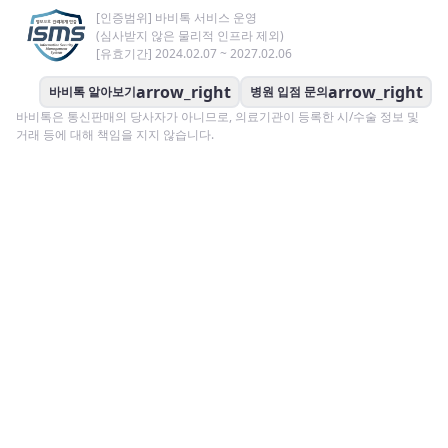
[인증범위] 바비톡 서비스 운영
(심사받지 않은 물리적 인프라 제외)
[유효기간] 2024.02.07 ~ 2027.02.06
arrow_right
arrow_right
바비톡 알아보기
병원 입점 문의
바비톡은 통신판매의 당사자가 아니므로, 의료기관이 등록한 시/수술 정보 및
거래 등에 대해 책임을 지지 않습니다.