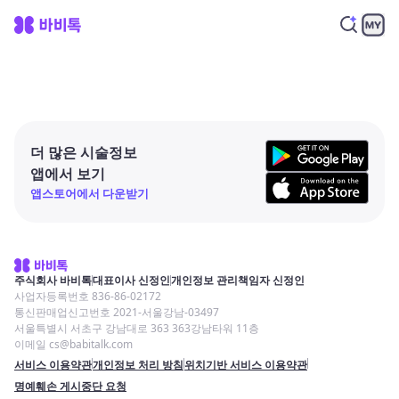
더 많은 시술정보
앱에서 보기
앱스토어에서 다운받기
주식회사 바비톡
대표이사 신정인
개인정보 관리책임자 신정인
사업자등록번호 836-86-02172
통신판매업신고번호 2021-서울강남-03497
서울특별시 서초구 강남대로 363 363강남타워 11층
이메일 cs@babitalk.com
서비스 이용약관
개인정보 처리 방침
위치기반 서비스 이용약관
명예훼손 게시중단 요청