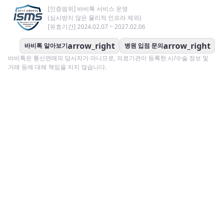
[인증범위] 바비톡 서비스 운영
(심사받지 않은 물리적 인프라 제외)
[유효기간] 2024.02.07 ~ 2027.02.06
arrow_right
arrow_right
바비톡 알아보기
병원 입점 문의
바비톡은 통신판매의 당사자가 아니므로, 의료기관이 등록한 시/수술 정보 및
거래 등에 대해 책임을 지지 않습니다.