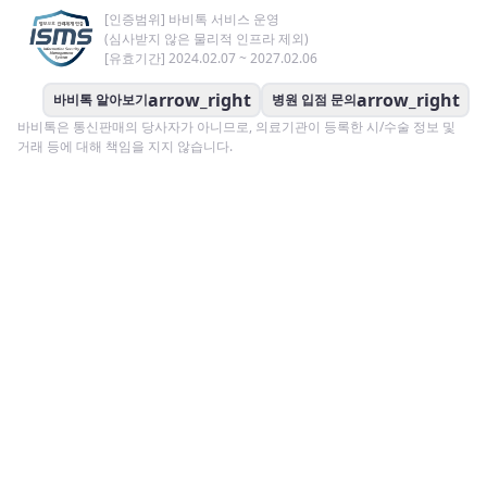
[인증범위] 바비톡 서비스 운영
(심사받지 않은 물리적 인프라 제외)
[유효기간] 2024.02.07 ~ 2027.02.06
arrow_right
arrow_right
바비톡 알아보기
병원 입점 문의
바비톡은 통신판매의 당사자가 아니므로, 의료기관이 등록한 시/수술 정보 및
거래 등에 대해 책임을 지지 않습니다.