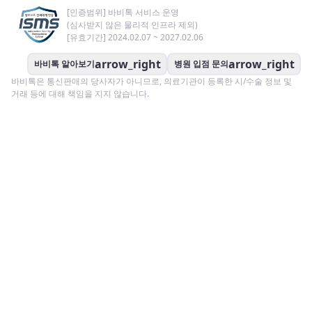
[인증범위] 바비톡 서비스 운영
(심사받지 않은 물리적 인프라 제외)
[유효기간] 2024.02.07 ~ 2027.02.06
arrow_right
arrow_right
바비톡 알아보기
병원 입점 문의
바비톡은 통신판매의 당사자가 아니므로, 의료기관이 등록한 시/수술 정보 및
거래 등에 대해 책임을 지지 않습니다.