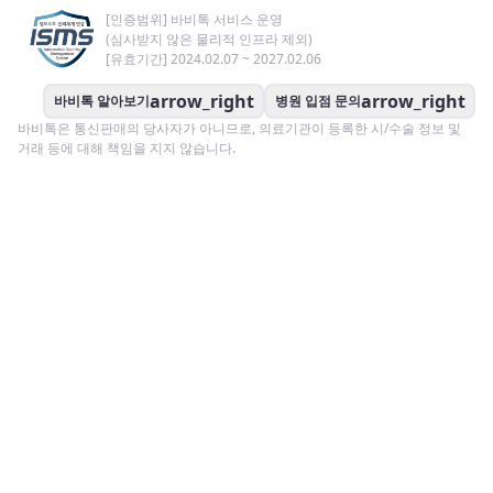
[인증범위] 바비톡 서비스 운영
(심사받지 않은 물리적 인프라 제외)
[유효기간] 2024.02.07 ~ 2027.02.06
arrow_right
arrow_right
바비톡 알아보기
병원 입점 문의
바비톡은 통신판매의 당사자가 아니므로, 의료기관이 등록한 시/수술 정보 및
거래 등에 대해 책임을 지지 않습니다.