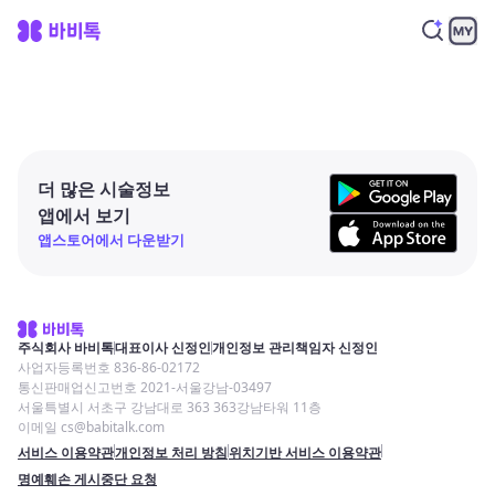
더 많은 시술정보
앱에서 보기
앱스토어에서 다운받기
주식회사 바비톡
대표이사 신정인
개인정보 관리책임자 신정인
사업자등록번호 836-86-02172
통신판매업신고번호 2021-서울강남-03497
서울특별시 서초구 강남대로 363 363강남타워 11층
이메일 cs@babitalk.com
서비스 이용약관
개인정보 처리 방침
위치기반 서비스 이용약관
명예훼손 게시중단 요청