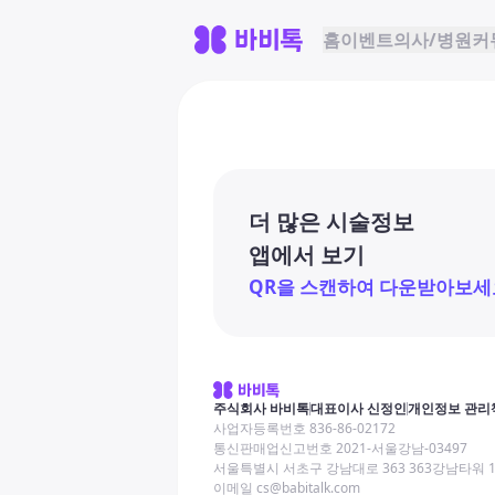
홈
이벤트
의사/병원
커
더 많은 시술정보
앱에서 보기
QR을 스캔하여 다운받아보세
주식회사 바비톡
대표이사 신정인
개인정보 관리
사업자등록번호 836-86-02172
통신판매업신고번호 2021-서울강남-03497
서울특별시 서초구 강남대로 363 363강남타워 
이메일 cs@babitalk.com