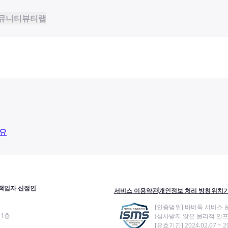
뮤니티
뷰티랩
요
책임자 신정인
서비스 이용약관
개인정보 처리 방침
위치기
[인증범위] 바비톡 서비스 
11층
(심사받지 않은 물리적 인프
[유효기간] 2024.02.07 ~ 20