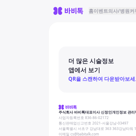
홈
이벤트
의사/병원
커
더 많은 시술정보
앱에서 보기
QR을 스캔하여 다운받아보세
주식회사 바비톡
대표이사 신정인
개인정보 관리
사업자등록번호 836-86-02172
통신판매업신고번호 2021-서울강남-03497
서울특별시 서초구 강남대로 363 363강남타워 
이메일 cs@babitalk.com