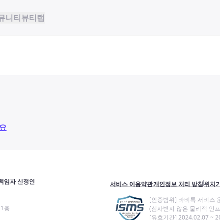
뮤니티
뷰티랩
요
책임자 신정인
서비스 이용약관
개인정보 처리 방침
위치기
[인증범위] 바비톡 서비스 
11층
(심사받지 않은 물리적 인프
[유효기간] 2024.02.07 ~ 20