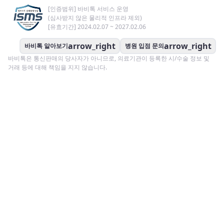
[인증범위] 바비톡 서비스 운영
(심사받지 않은 물리적 인프라 제외)
[유효기간] 2024.02.07 ~ 2027.02.06
arrow_right
arrow_right
바비톡 알아보기
병원 입점 문의
바비톡은 통신판매의 당사자가 아니므로, 의료기관이 등록한 시/수술 정보 및
거래 등에 대해 책임을 지지 않습니다.