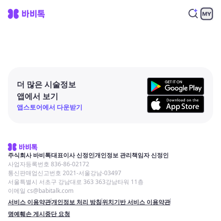
더 많은 시술정보
앱에서 보기
앱스토어에서 다운받기
주식회사 바비톡
대표이사 신정인
개인정보 관리책임자 신정인
사업자등록번호 836-86-02172
통신판매업신고번호 2021-서울강남-03497
서울특별시 서초구 강남대로 363 363강남타워 11층
이메일 cs@babitalk.com
서비스 이용약관
개인정보 처리 방침
위치기반 서비스 이용약관
명예훼손 게시중단 요청