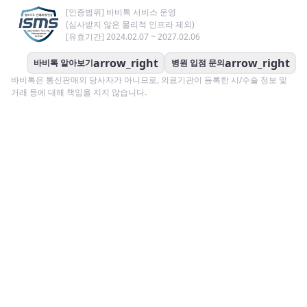
[인증범위] 바비톡 서비스 운영
(심사받지 않은 물리적 인프라 제외)
[유효기간] 2024.02.07 ~ 2027.02.06
arrow_right
arrow_right
바비톡 알아보기
병원 입점 문의
바비톡은 통신판매의 당사자가 아니므로, 의료기관이 등록한 시/수술 정보 및
거래 등에 대해 책임을 지지 않습니다.