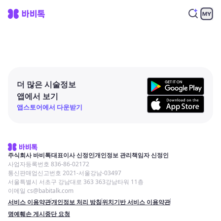
더 많은 시술정보
앱에서 보기
앱스토어에서 다운받기
주식회사 바비톡
대표이사 신정인
개인정보 관리책임자 신정인
사업자등록번호 836-86-02172
통신판매업신고번호 2021-서울강남-03497
서울특별시 서초구 강남대로 363 363강남타워 11층
이메일 cs@babitalk.com
서비스 이용약관
개인정보 처리 방침
위치기반 서비스 이용약관
명예훼손 게시중단 요청