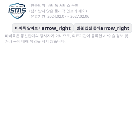
[인증범위] 바비톡 서비스 운영
(심사받지 않은 물리적 인프라 제외)
[유효기간] 2024.02.07 ~ 2027.02.06
arrow_right
arrow_right
바비톡 알아보기
병원 입점 문의
바비톡은 통신판매의 당사자가 아니므로, 의료기관이 등록한 시/수술 정보 및
거래 등에 대해 책임을 지지 않습니다.