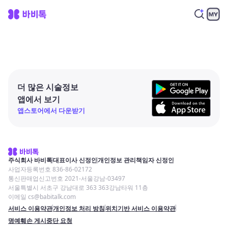
더 많은 시술정보
앱에서 보기
앱스토어에서 다운받기
주식회사 바비톡
대표이사 신정인
개인정보 관리책임자 신정인
사업자등록번호 836-86-02172
통신판매업신고번호 2021-서울강남-03497
서울특별시 서초구 강남대로 363 363강남타워 11층
이메일 cs@babitalk.com
서비스 이용약관
개인정보 처리 방침
위치기반 서비스 이용약관
명예훼손 게시중단 요청