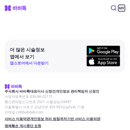
더 많은 시술정보
앱에서 보기
앱스토어에서 다운받기
주식회사 바비톡
대표이사 신정인
개인정보 관리책임자 신정인
사업자등록번호 836-86-02172
통신판매업신고번호 2021-서울강남-03497
서울특별시 서초구 강남대로 363 363강남타워 11층
이메일 cs@babitalk.com
서비스 이용약관
개인정보 처리 방침
위치기반 서비스 이용약관
명예훼손 게시중단 요청