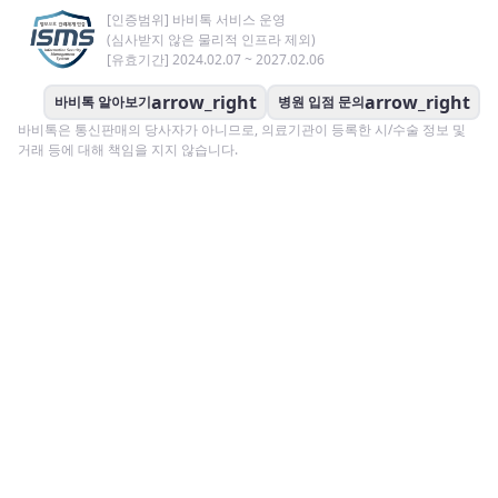
[인증범위] 바비톡 서비스 운영
(심사받지 않은 물리적 인프라 제외)
[유효기간] 2024.02.07 ~ 2027.02.06
arrow_right
arrow_right
바비톡 알아보기
병원 입점 문의
바비톡은 통신판매의 당사자가 아니므로, 의료기관이 등록한 시/수술 정보 및
거래 등에 대해 책임을 지지 않습니다.