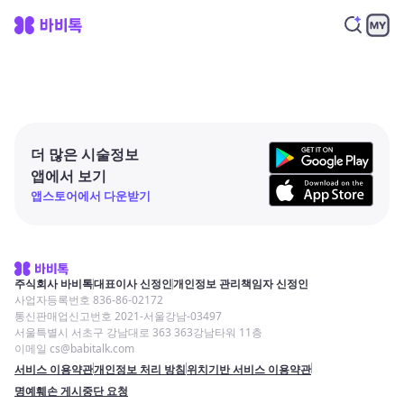
더 많은 시술정보
앱에서 보기
앱스토어에서 다운받기
주식회사 바비톡
대표이사 신정인
개인정보 관리책임자 신정인
사업자등록번호 836-86-02172
통신판매업신고번호 2021-서울강남-03497
서울특별시 서초구 강남대로 363 363강남타워 11층
이메일 cs@babitalk.com
서비스 이용약관
개인정보 처리 방침
위치기반 서비스 이용약관
명예훼손 게시중단 요청