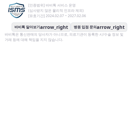
[인증범위] 바비톡 서비스 운영
(심사받지 않은 물리적 인프라 제외)
[유효기간] 2024.02.07 ~ 2027.02.06
arrow_right
arrow_right
바비톡 알아보기
병원 입점 문의
바비톡은 통신판매의 당사자가 아니므로, 의료기관이 등록한 시/수술 정보 및
거래 등에 대해 책임을 지지 않습니다.