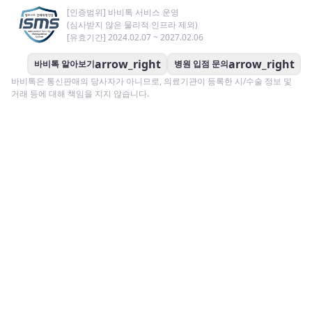
[인증범위] 바비톡 서비스 운영
(심사받지 않은 물리적 인프라 제외)
[유효기간] 2024.02.07 ~ 2027.02.06
arrow_right
arrow_right
바비톡 알아보기
병원 입점 문의
바비톡은 통신판매의 당사자가 아니므로, 의료기관이 등록한 시/수술 정보 및
거래 등에 대해 책임을 지지 않습니다.