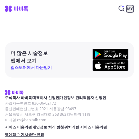
더 많은 시술정보
앱에서 보기
앱스토어에서 다운받기
주식회사 바비톡
대표이사 신정인
개인정보 관리책임자 신정인
사업자등록번호 836-86-02172
통신판매업신고번호 2021-서울강남-03497
서울특별시 서초구 강남대로 363 363강남타워 11층
이메일 cs@babitalk.com
서비스 이용약관
개인정보 처리 방침
위치기반 서비스 이용약관
명예훼손 게시중단 요청