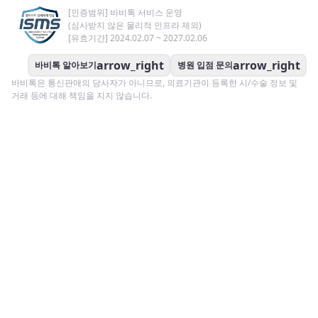
[인증범위] 바비톡 서비스 운영
(심사받지 않은 물리적 인프라 제외)
[유효기간] 2024.02.07 ~ 2027.02.06
arrow_right
arrow_right
바비톡 알아보기
병원 입점 문의
바비톡은 통신판매의 당사자가 아니므로, 의료기관이 등록한 시/수술 정보 및
거래 등에 대해 책임을 지지 않습니다.