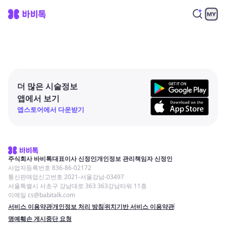
더 많은 시술정보
앱에서 보기
앱스토어에서 다운받기
주식회사 바비톡
대표이사 신정인
개인정보 관리책임자 신정인
사업자등록번호 836-86-02172
통신판매업신고번호 2021-서울강남-03497
서울특별시 서초구 강남대로 363 363강남타워 11층
이메일 cs@babitalk.com
서비스 이용약관
개인정보 처리 방침
위치기반 서비스 이용약관
명예훼손 게시중단 요청