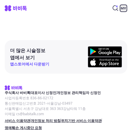
더 많은 시술정보
앱에서 보기
앱스토어에서 다운받기
주식회사 바비톡
대표이사 신정인
개인정보 관리책임자 신정인
사업자등록번호 836-86-02172
통신판매업신고번호 2021-서울강남-03497
서울특별시 서초구 강남대로 363 363강남타워 11층
이메일 cs@babitalk.com
서비스 이용약관
개인정보 처리 방침
위치기반 서비스 이용약관
명예훼손 게시중단 요청