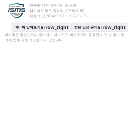
[인증범위] 바비톡 서비스 운영
(심사받지 않은 물리적 인프라 제외)
[유효기간] 2024.02.07 ~ 2027.02.06
arrow_right
arrow_right
바비톡 알아보기
병원 입점 문의
바비톡은 통신판매의 당사자가 아니므로, 의료기관이 등록한 시/수술 정보 및
거래 등에 대해 책임을 지지 않습니다.