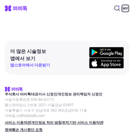
더 많은 시술정보
앱에서 보기
앱스토어에서 다운받기
주식회사 바비톡
대표이사 신정인
개인정보 관리책임자 신정인
사업자등록번호 836-86-02172
통신판매업신고번호 2021-서울강남-03497
서울특별시 서초구 강남대로 363 363강남타워 11층
이메일 cs@babitalk.com
서비스 이용약관
개인정보 처리 방침
위치기반 서비스 이용약관
명예훼손 게시중단 요청