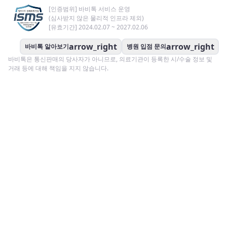
[인증범위] 바비톡 서비스 운영
(심사받지 않은 물리적 인프라 제외)
[유효기간] 2024.02.07 ~ 2027.02.06
arrow_right
arrow_right
바비톡 알아보기
병원 입점 문의
바비톡은 통신판매의 당사자가 아니므로, 의료기관이 등록한 시/수술 정보 및
거래 등에 대해 책임을 지지 않습니다.