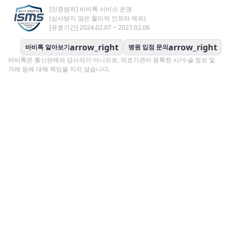
[인증범위] 바비톡 서비스 운영
(심사받지 않은 물리적 인프라 제외)
[유효기간] 2024.02.07 ~ 2027.02.06
arrow_right
arrow_right
바비톡 알아보기
병원 입점 문의
바비톡은 통신판매의 당사자가 아니므로, 의료기관이 등록한 시/수술 정보 및
거래 등에 대해 책임을 지지 않습니다.