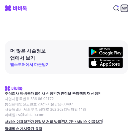
더 많은 시술정보
앱에서 보기
앱스토어에서 다운받기
주식회사 바비톡
대표이사 신정인
개인정보 관리책임자 신정인
사업자등록번호 836-86-02172
통신판매업신고번호 2021-서울강남-03497
서울특별시 서초구 강남대로 363 363강남타워 11층
이메일 cs@babitalk.com
서비스 이용약관
개인정보 처리 방침
위치기반 서비스 이용약관
명예훼손 게시중단 요청