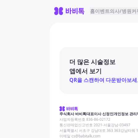
홈
이벤트
의사/병원
커
더 많은 시술정보
앱에서 보기
QR을 스캔하여 다운받아보세
주식회사 바비톡
대표이사 신정인
개인정보 관리
사업자등록번호 836-86-02172
통신판매업신고번호 2021-서울강남-03497
서울특별시 서초구 강남대로 363 363강남타워 
이메일 cs@babitalk.com