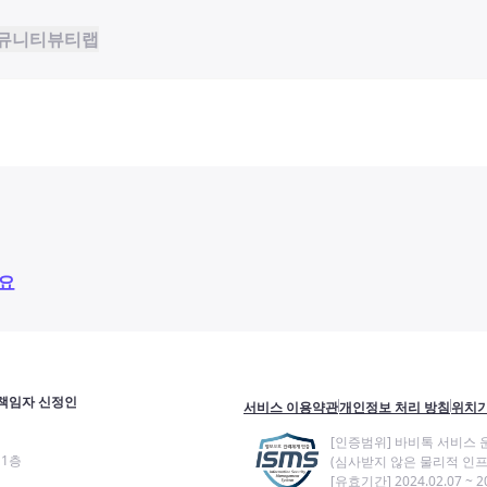
뮤니티
뷰티랩
요
책임자 신정인
서비스 이용약관
개인정보 처리 방침
위치기
[인증범위] 바비톡 서비스 
11층
(심사받지 않은 물리적 인프
[유효기간] 2024.02.07 ~ 20