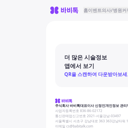
홈
이벤트
의사/병원
커
더 많은 시술정보
앱에서 보기
QR을 스캔하여 다운받아보세
주식회사 바비톡
대표이사 신정인
개인정보 관리
사업자등록번호 836-86-02172
통신판매업신고번호 2021-서울강남-03497
서울특별시 서초구 강남대로 363 363강남타워 
이메일 cs@babitalk.com