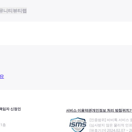
뮤니티
뷰티랩
요
책임자 신정인
서비스 이용약관
개인정보 처리 방침
위치기
[인증범위] 바비톡 서비스 
11층
(심사받지 않은 물리적 인프
[유효기간] 2024.02.07 ~ 20