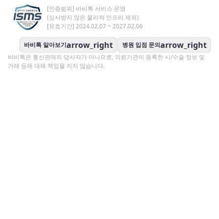
[인증범위] 바비톡 서비스 운영
(심사받지 않은 물리적 인프라 제외)
[유효기간] 2024.02.07 ~ 2027.02.06
arrow_right
arrow_right
바비톡 알아보기
병원 입점 문의
바비톡은 통신판매의 당사자가 아니므로, 의료기관이 등록한 시/수술 정보 및
거래 등에 대해 책임을 지지 않습니다.