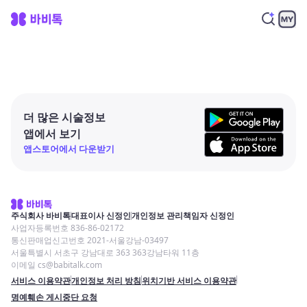
더 많은 시술정보
앱에서 보기
앱스토어에서 다운받기
주식회사 바비톡
대표이사 신정인
개인정보 관리책임자 신정인
사업자등록번호 836-86-02172
통신판매업신고번호 2021-서울강남-03497
서울특별시 서초구 강남대로 363 363강남타워 11층
이메일 cs@babitalk.com
서비스 이용약관
개인정보 처리 방침
위치기반 서비스 이용약관
명예훼손 게시중단 요청