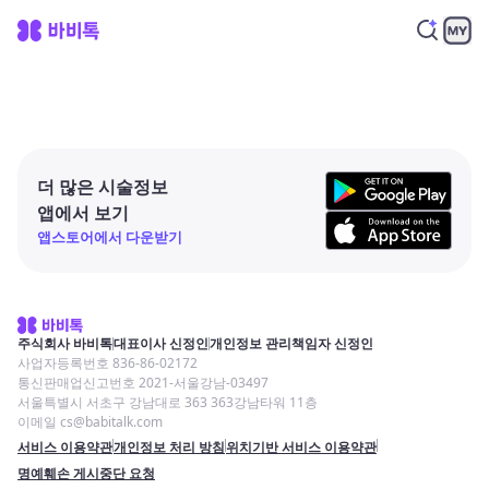
더 많은 시술정보
앱에서 보기
앱스토어에서 다운받기
주식회사 바비톡
대표이사 신정인
개인정보 관리책임자 신정인
사업자등록번호 836-86-02172
통신판매업신고번호 2021-서울강남-03497
서울특별시 서초구 강남대로 363 363강남타워 11층
이메일 cs@babitalk.com
서비스 이용약관
개인정보 처리 방침
위치기반 서비스 이용약관
명예훼손 게시중단 요청