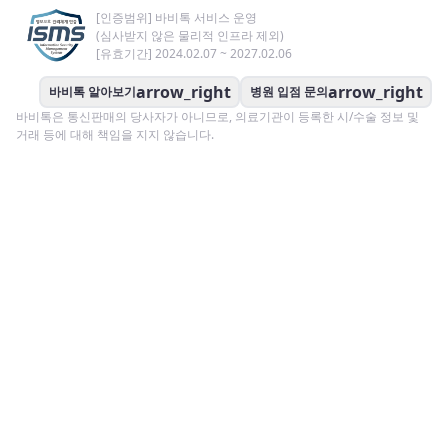
[인증범위] 바비톡 서비스 운영
(심사받지 않은 물리적 인프라 제외)
[유효기간] 2024.02.07 ~ 2027.02.06
arrow_right
arrow_right
바비톡 알아보기
병원 입점 문의
바비톡은 통신판매의 당사자가 아니므로, 의료기관이 등록한 시/수술 정보 및
거래 등에 대해 책임을 지지 않습니다.