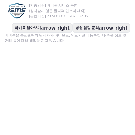
[인증범위] 바비톡 서비스 운영
(심사받지 않은 물리적 인프라 제외)
[유효기간] 2024.02.07 ~ 2027.02.06
arrow_right
arrow_right
바비톡 알아보기
병원 입점 문의
바비톡은 통신판매의 당사자가 아니므로, 의료기관이 등록한 시/수술 정보 및
거래 등에 대해 책임을 지지 않습니다.