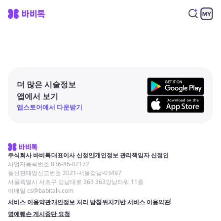
더 많은 시술정보
앱에서 보기
앱스토어에서 다운받기
주식회사 바비톡
대표이사 신정인
개인정보 관리책임자 신정인
사업자등록번호 836-86-02172
통신판매업신고번호 2021-서울강남-03497
서울특별시 서초구 강남대로 363 363강남타워 11층
이메일 cs@babitalk.com
서비스 이용약관
개인정보 처리 방침
위치기반 서비스 이용약관
명예훼손 게시중단 요청