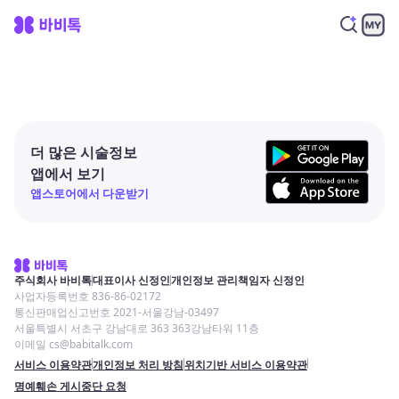
더 많은 시술정보
앱에서 보기
앱스토어에서 다운받기
주식회사 바비톡
대표이사 신정인
개인정보 관리책임자 신정인
사업자등록번호 836-86-02172
통신판매업신고번호 2021-서울강남-03497
서울특별시 서초구 강남대로 363 363강남타워 11층
이메일 cs@babitalk.com
서비스 이용약관
개인정보 처리 방침
위치기반 서비스 이용약관
명예훼손 게시중단 요청