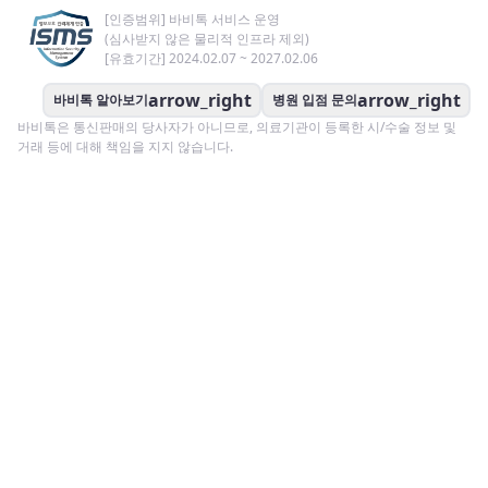
[인증범위] 바비톡 서비스 운영
(심사받지 않은 물리적 인프라 제외)
[유효기간] 2024.02.07 ~ 2027.02.06
arrow_right
arrow_right
바비톡 알아보기
병원 입점 문의
바비톡은 통신판매의 당사자가 아니므로, 의료기관이 등록한 시/수술 정보 및
거래 등에 대해 책임을 지지 않습니다.