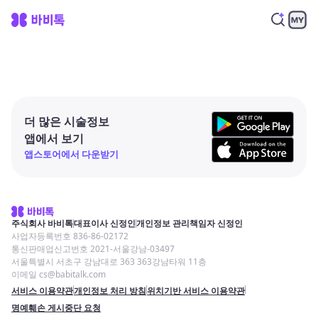
더 많은 시술정보
앱에서 보기
앱스토어에서 다운받기
주식회사 바비톡
대표이사 신정인
개인정보 관리책임자 신정인
사업자등록번호 836-86-02172
통신판매업신고번호 2021-서울강남-03497
서울특별시 서초구 강남대로 363 363강남타워 11층
이메일 cs@babitalk.com
서비스 이용약관
개인정보 처리 방침
위치기반 서비스 이용약관
명예훼손 게시중단 요청