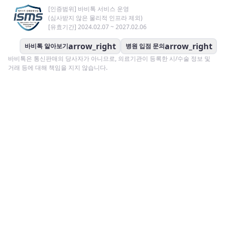
[인증범위] 바비톡 서비스 운영
(심사받지 않은 물리적 인프라 제외)
[유효기간] 2024.02.07 ~ 2027.02.06
arrow_right
arrow_right
바비톡 알아보기
병원 입점 문의
바비톡은 통신판매의 당사자가 아니므로, 의료기관이 등록한 시/수술 정보 및
거래 등에 대해 책임을 지지 않습니다.