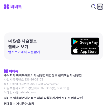
더 많은 시술정보
앱에서 보기
앱스토어에서 다운받기
주식회사 바비톡
대표이사 신정인
개인정보 관리책임자 신정인
사업자등록번호 836-86-02172
통신판매업신고번호 2021-서울강남-03497
서울특별시 서초구 강남대로 363 363강남타워 11층
이메일 cs@babitalk.com
서비스 이용약관
개인정보 처리 방침
위치기반 서비스 이용약관
명예훼손 게시중단 요청