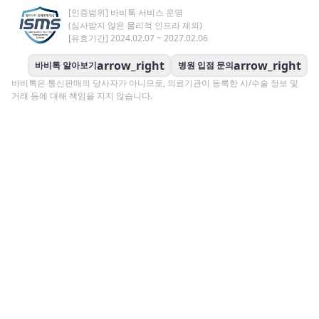
[인증범위] 바비톡 서비스 운영
(심사받지 않은 물리적 인프라 제외)
[유효기간] 2024.02.07 ~ 2027.02.06
arrow_right
arrow_right
바비톡 알아보기
병원 입점 문의
바비톡은 통신판매의 당사자가 아니므로, 의료기관이 등록한 시/수술 정보 및
거래 등에 대해 책임을 지지 않습니다.