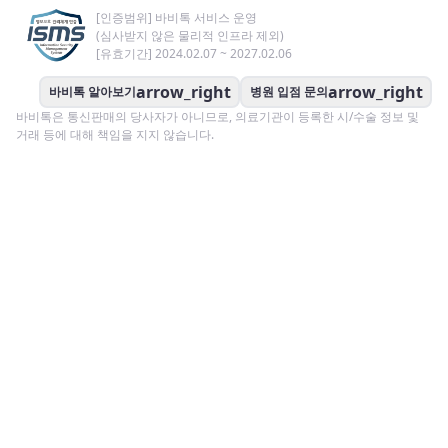
[인증범위] 바비톡 서비스 운영
(심사받지 않은 물리적 인프라 제외)
[유효기간] 2024.02.07 ~ 2027.02.06
arrow_right
arrow_right
바비톡 알아보기
병원 입점 문의
바비톡은 통신판매의 당사자가 아니므로, 의료기관이 등록한 시/수술 정보 및
거래 등에 대해 책임을 지지 않습니다.