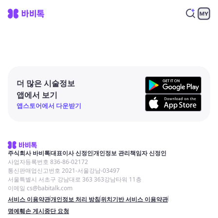
더 많은 시술정보
앱에서 보기
앱스토어에서 다운받기
주식회사 바비톡
대표이사 신정인
개인정보 관리책임자 신정인
사업자등록번호 836-86-02172
통신판매업신고번호 2021-서울강남-03497
서울특별시 서초구 강남대로 363 363강남타워 11층
이메일 cs@babitalk.com
서비스 이용약관
개인정보 처리 방침
위치기반 서비스 이용약관
명예훼손 게시중단 요청