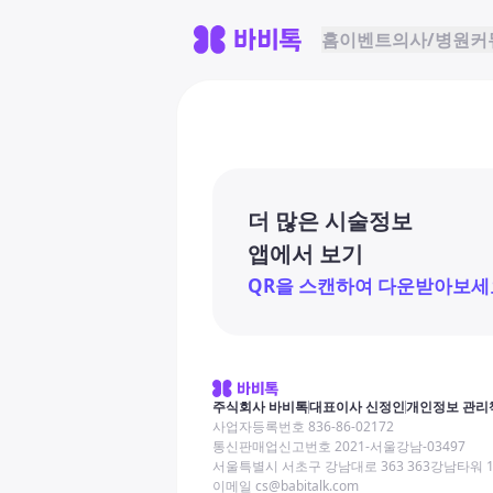
홈
이벤트
의사/병원
커
더 많은 시술정보
앱에서 보기
QR을 스캔하여 다운받아보세
주식회사 바비톡
대표이사 신정인
개인정보 관리
사업자등록번호 836-86-02172
통신판매업신고번호 2021-서울강남-03497
서울특별시 서초구 강남대로 363 363강남타워 
이메일 cs@babitalk.com