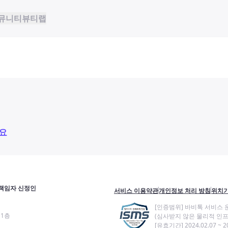
뮤니티
뷰티랩
요
책임자 신정인
서비스 이용약관
개인정보 처리 방침
위치기
[인증범위] 바비톡 서비스 
11층
(심사받지 않은 물리적 인프
[유효기간] 2024.02.07 ~ 20