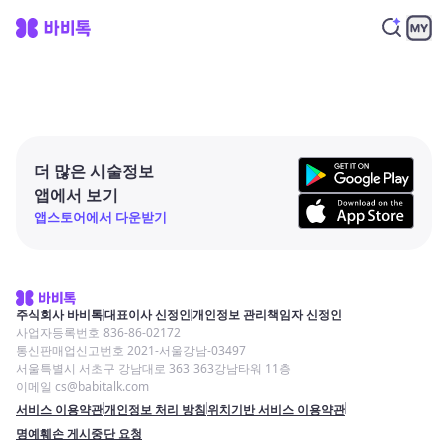
더 많은 시술정보
앱에서 보기
앱스토어에서 다운받기
주식회사 바비톡
대표이사 신정인
개인정보 관리책임자 신정인
사업자등록번호 836-86-02172
통신판매업신고번호 2021-서울강남-03497
서울특별시 서초구 강남대로 363 363강남타워 11층
이메일 cs@babitalk.com
서비스 이용약관
개인정보 처리 방침
위치기반 서비스 이용약관
명예훼손 게시중단 요청