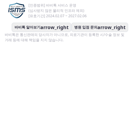
[인증범위] 바비톡 서비스 운영
(심사받지 않은 물리적 인프라 제외)
[유효기간] 2024.02.07 ~ 2027.02.06
arrow_right
arrow_right
바비톡 알아보기
병원 입점 문의
바비톡은 통신판매의 당사자가 아니므로, 의료기관이 등록한 시/수술 정보 및
거래 등에 대해 책임을 지지 않습니다.