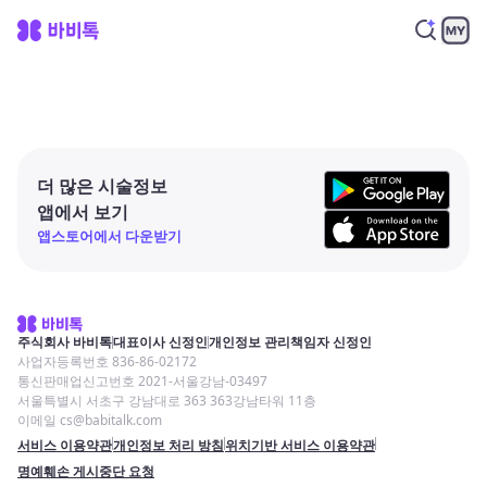
더 많은 시술정보
앱에서 보기
앱스토어에서 다운받기
주식회사 바비톡
대표이사 신정인
개인정보 관리책임자 신정인
사업자등록번호 836-86-02172
통신판매업신고번호 2021-서울강남-03497
서울특별시 서초구 강남대로 363 363강남타워 11층
이메일 cs@babitalk.com
서비스 이용약관
개인정보 처리 방침
위치기반 서비스 이용약관
명예훼손 게시중단 요청