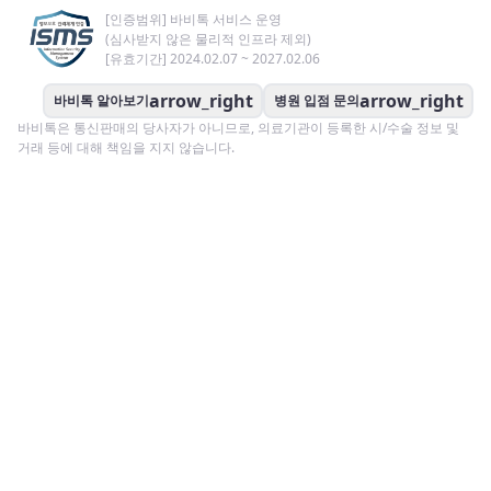
[인증범위] 바비톡 서비스 운영
(심사받지 않은 물리적 인프라 제외)
[유효기간] 2024.02.07 ~ 2027.02.06
arrow_right
arrow_right
바비톡 알아보기
병원 입점 문의
바비톡은 통신판매의 당사자가 아니므로, 의료기관이 등록한 시/수술 정보 및
거래 등에 대해 책임을 지지 않습니다.