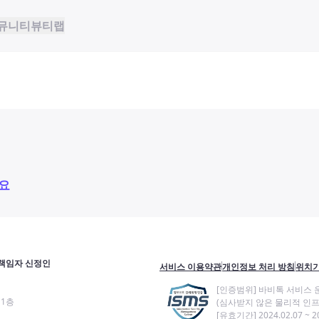
뮤니티
뷰티랩
요
책임자 신정인
서비스 이용약관
개인정보 처리 방침
위치기
[인증범위] 바비톡 서비스 
11층
(심사받지 않은 물리적 인프
[유효기간] 2024.02.07 ~ 20