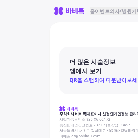
홈
이벤트
의사/병원
커
더 많은 시술정보
앱에서 보기
QR을 스캔하여 다운받아보세
주식회사 바비톡
대표이사 신정인
개인정보 관리
사업자등록번호 836-86-02172
통신판매업신고번호 2021-서울강남-03497
서울특별시 서초구 강남대로 363 363강남타워 
이메일 cs@babitalk.com