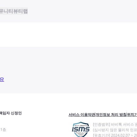
뮤니티
뷰티랩
요
책임자 신정인
서비스 이용약관
개인정보 처리 방침
위치기
[인증범위] 바비톡 서비스 
11층
(심사받지 않은 물리적 인프
[유효기간] 2024.02.07 ~ 20