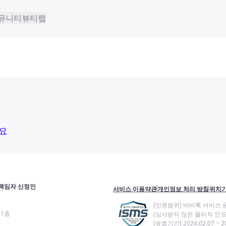
뮤니티
뷰티랩
요
책임자 신정인
서비스 이용약관
개인정보 처리 방침
위치기
[인증범위] 바비톡 서비스 
11층
(심사받지 않은 물리적 인프
[유효기간] 2024.02.07 ~ 20