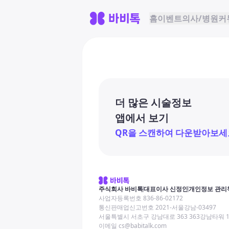
홈
이벤트
의사/병원
커
더 많은 시술정보
앱에서 보기
QR을 스캔하여 다운받아보세
주식회사 바비톡
대표이사 신정인
개인정보 관리
사업자등록번호 836-86-02172
통신판매업신고번호 2021-서울강남-03497
서울특별시 서초구 강남대로 363 363강남타워 
이메일 cs@babitalk.com