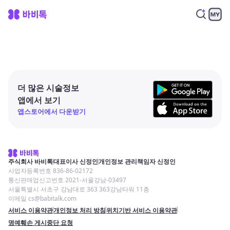
더 많은 시술정보
앱에서 보기
앱스토어에서 다운받기
주식회사 바비톡
대표이사 신정인
개인정보 관리책임자 신정인
사업자등록번호 836-86-02172
통신판매업신고번호 2021-서울강남-03497
서울특별시 서초구 강남대로 363 363강남타워 11층
이메일 cs@babitalk.com
서비스 이용약관
개인정보 처리 방침
위치기반 서비스 이용약관
명예훼손 게시중단 요청