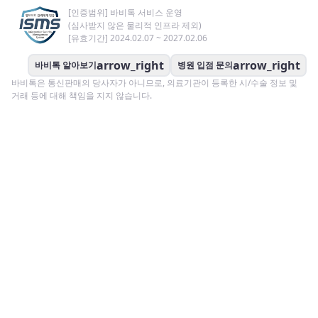
[인증범위] 바비톡 서비스 운영
(심사받지 않은 물리적 인프라 제외)
[유효기간] 2024.02.07 ~ 2027.02.06
arrow_right
arrow_right
바비톡 알아보기
병원 입점 문의
바비톡은 통신판매의 당사자가 아니므로, 의료기관이 등록한 시/수술 정보 및
거래 등에 대해 책임을 지지 않습니다.