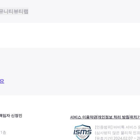
뮤니티
뷰티랩
요
책임자 신정인
서비스 이용약관
개인정보 처리 방침
위치기
[인증범위] 바비톡 서비스 
11층
(심사받지 않은 물리적 인프
[유효기간] 2024.02.07 ~ 20