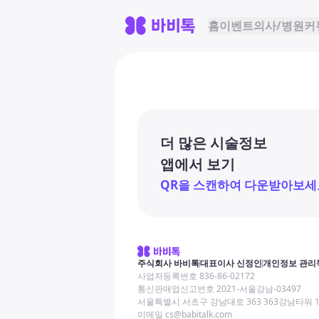
홈
이벤트
의사/병원
커
더 많은 시술정보
앱에서 보기
QR을 스캔하여 다운받아보세
주식회사 바비톡
대표이사 신정인
개인정보 관리
사업자등록번호 836-86-02172
통신판매업신고번호 2021-서울강남-03497
서울특별시 서초구 강남대로 363 363강남타워 
이메일 cs@babitalk.com