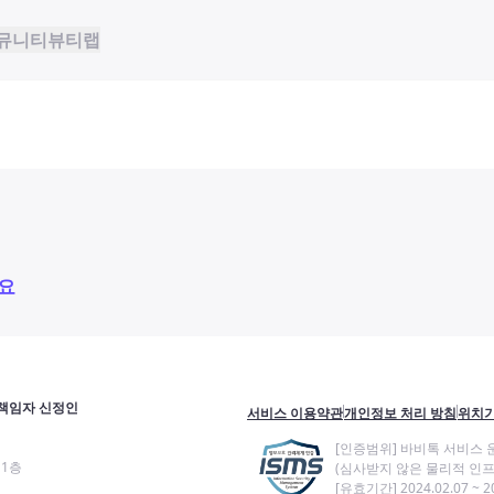
뮤니티
뷰티랩
요
책임자 신정인
서비스 이용약관
개인정보 처리 방침
위치기
[인증범위] 바비톡 서비스 
11층
(심사받지 않은 물리적 인프
[유효기간] 2024.02.07 ~ 20