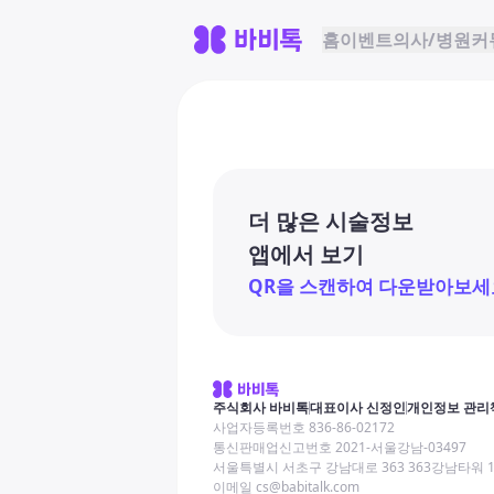
홈
이벤트
의사/병원
커
더 많은 시술정보
앱에서 보기
QR을 스캔하여 다운받아보세
주식회사 바비톡
대표이사 신정인
개인정보 관리
사업자등록번호 836-86-02172
통신판매업신고번호 2021-서울강남-03497
서울특별시 서초구 강남대로 363 363강남타워 
이메일 cs@babitalk.com