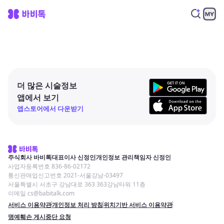
더 많은 시술정보
앱에서 보기
앱스토어에서 다운받기
주식회사 바비톡
대표이사 신정인
개인정보 관리책임자 신정인
사업자등록번호 836-86-02172
통신판매업신고번호 2021-서울강남-03497
서울특별시 서초구 강남대로 363 363강남타워 11층
이메일 cs@babitalk.com
서비스 이용약관
개인정보 처리 방침
위치기반 서비스 이용약관
명예훼손 게시중단 요청