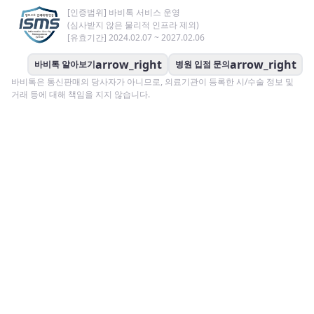
[인증범위] 바비톡 서비스 운영
(심사받지 않은 물리적 인프라 제외)
[유효기간] 2024.02.07 ~ 2027.02.06
arrow_right
arrow_right
바비톡 알아보기
병원 입점 문의
바비톡은 통신판매의 당사자가 아니므로, 의료기관이 등록한 시/수술 정보 및
거래 등에 대해 책임을 지지 않습니다.