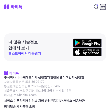
더 많은 시술정보
앱에서 보기
앱스토어에서 다운받기
주식회사 바비톡
대표이사 신정인
개인정보 관리책임자 신정인
사업자등록번호 836-86-02172
통신판매업신고번호 2021-서울강남-03497
서울특별시 서초구 강남대로 363 363강남타워 11층
이메일 cs@babitalk.com
서비스 이용약관
개인정보 처리 방침
위치기반 서비스 이용약관
명예훼손 게시중단 요청