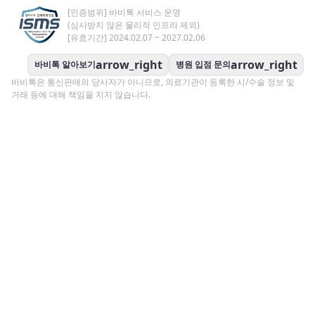
[인증범위] 바비톡 서비스 운영
(심사받지 않은 물리적 인프라 제외)
[유효기간] 2024.02.07 ~ 2027.02.06
arrow_right
arrow_right
바비톡 알아보기
병원 입점 문의
바비톡은 통신판매의 당사자가 아니므로, 의료기관이 등록한 시/수술 정보 및
거래 등에 대해 책임을 지지 않습니다.