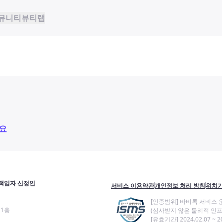
뮤니티
뷰티랩
요
책임자 신정인
서비스 이용약관
개인정보 처리 방침
위치기
[인증범위] 바비톡 서비스 
11층
(심사받지 않은 물리적 인프
[유효기간] 2024.02.07 ~ 20