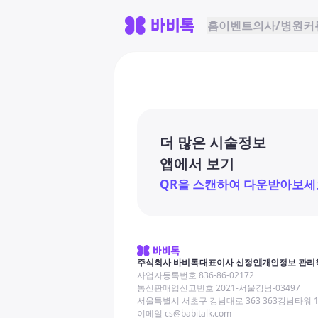
홈
이벤트
의사/병원
커
더 많은 시술정보
앱에서 보기
QR을 스캔하여 다운받아보세
주식회사 바비톡
대표이사 신정인
개인정보 관리
사업자등록번호 836-86-02172
통신판매업신고번호 2021-서울강남-03497
서울특별시 서초구 강남대로 363 363강남타워 
이메일 cs@babitalk.com