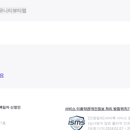
뮤니티
뷰티랩
요
책임자 신정인
서비스 이용약관
개인정보 처리 방침
위치기
[인증범위] 바비톡 서비스 
11층
(심사받지 않은 물리적 인프
[유효기간] 2024.02.07 ~ 20