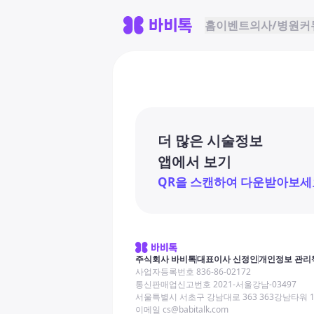
홈
이벤트
의사/병원
커
더 많은 시술정보
앱에서 보기
QR을 스캔하여 다운받아보세
주식회사 바비톡
대표이사 신정인
개인정보 관리
사업자등록번호 836-86-02172
통신판매업신고번호 2021-서울강남-03497
서울특별시 서초구 강남대로 363 363강남타워 
이메일 cs@babitalk.com