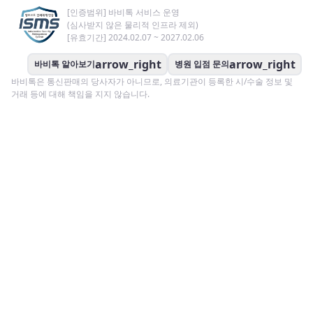
[인증범위] 바비톡 서비스 운영
(심사받지 않은 물리적 인프라 제외)
[유효기간] 2024.02.07 ~ 2027.02.06
arrow_right
arrow_right
바비톡 알아보기
병원 입점 문의
바비톡은 통신판매의 당사자가 아니므로, 의료기관이 등록한 시/수술 정보 및
거래 등에 대해 책임을 지지 않습니다.