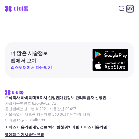
더 많은 시술정보
앱에서 보기
앱스토어에서 다운받기
주식회사 바비톡
대표이사 신정인
개인정보 관리책임자 신정인
사업자등록번호 836-86-02172
통신판매업신고번호 2021-서울강남-03497
서울특별시 서초구 강남대로 363 363강남타워 11층
이메일 cs@babitalk.com
서비스 이용약관
개인정보 처리 방침
위치기반 서비스 이용약관
명예훼손 게시중단 요청