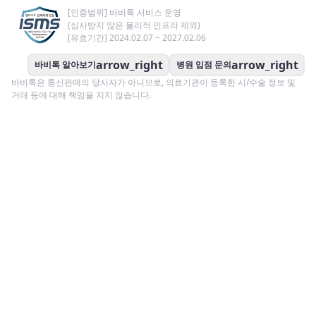
[인증범위] 바비톡 서비스 운영
(심사받지 않은 물리적 인프라 제외)
[유효기간] 2024.02.07 ~ 2027.02.06
arrow_right
arrow_right
바비톡 알아보기
병원 입점 문의
바비톡은 통신판매의 당사자가 아니므로, 의료기관이 등록한 시/수술 정보 및
거래 등에 대해 책임을 지지 않습니다.