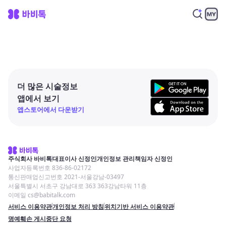
더 많은 시술정보
앱에서 보기
앱스토어에서 다운받기
주식회사 바비톡
대표이사 신정인
개인정보 관리책임자 신정인
사업자등록번호 836-86-02172
통신판매업신고번호 2021-서울강남-03497
서울특별시 서초구 강남대로 363 363강남타워 11층
이메일 cs@babitalk.com
서비스 이용약관
개인정보 처리 방침
위치기반 서비스 이용약관
명예훼손 게시중단 요청