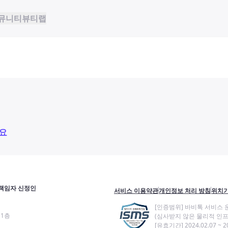
뮤니티
뷰티랩
요
책임자 신정인
서비스 이용약관
개인정보 처리 방침
위치기
[인증범위] 바비톡 서비스 
11층
(심사받지 않은 물리적 인프
[유효기간] 2024.02.07 ~ 20