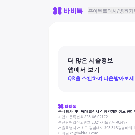
홈
이벤트
의사/병원
커
더 많은 시술정보
앱에서 보기
QR을 스캔하여 다운받아보세
주식회사 바비톡
대표이사 신정인
개인정보 관리
사업자등록번호 836-86-02172
통신판매업신고번호 2021-서울강남-03497
서울특별시 서초구 강남대로 363 363강남타워 
이메일 cs@babitalk.com