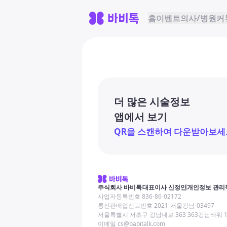
홈
이벤트
의사/병원
커
더 많은 시술정보
앱에서 보기
QR을 스캔하여 다운받아보세
주식회사 바비톡
대표이사 신정인
개인정보 관리
사업자등록번호 836-86-02172
통신판매업신고번호 2021-서울강남-03497
서울특별시 서초구 강남대로 363 363강남타워 
이메일 cs@babitalk.com