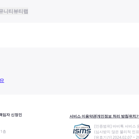
뮤니티
뷰티랩
요
책임자 신정인
서비스 이용약관
개인정보 처리 방침
위치기
[인증범위] 바비톡 서비스 
11층
(심사받지 않은 물리적 인프
[유효기간] 2024.02.07 ~ 20