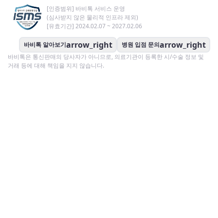
[인증범위] 바비톡 서비스 운영
(심사받지 않은 물리적 인프라 제외)
[유효기간] 2024.02.07 ~ 2027.02.06
arrow_right
arrow_right
바비톡 알아보기
병원 입점 문의
바비톡은 통신판매의 당사자가 아니므로, 의료기관이 등록한 시/수술 정보 및
거래 등에 대해 책임을 지지 않습니다.