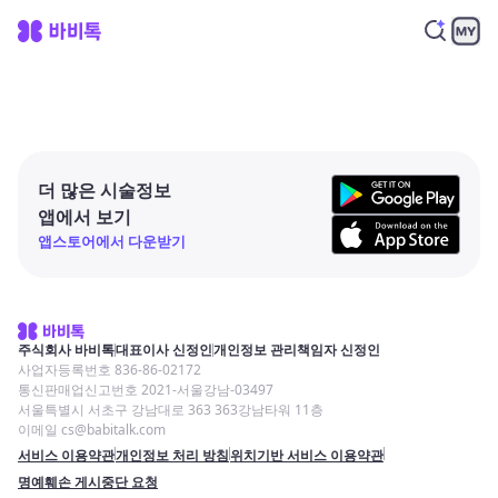
더 많은 시술정보
앱에서 보기
앱스토어에서 다운받기
주식회사 바비톡
대표이사 신정인
개인정보 관리책임자 신정인
사업자등록번호 836-86-02172
통신판매업신고번호 2021-서울강남-03497
서울특별시 서초구 강남대로 363 363강남타워 11층
이메일 cs@babitalk.com
서비스 이용약관
개인정보 처리 방침
위치기반 서비스 이용약관
명예훼손 게시중단 요청