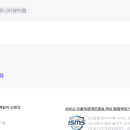
뮤니티
뷰티랩
요
책임자 신정인
서비스 이용약관
개인정보 처리 방침
위치기
[인증범위] 바비톡 서비스 
11층
(심사받지 않은 물리적 인프
[유효기간] 2024.02.07 ~ 20