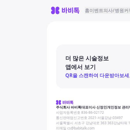
홈
이벤트
의사/병원
커
더 많은 시술정보
앱에서 보기
QR을 스캔하여 다운받아보세
주식회사 바비톡
대표이사 신정인
개인정보 관리
사업자등록번호 836-86-02172
통신판매업신고번호 2021-서울강남-03497
서울특별시 서초구 강남대로 363 363강남타워 
이메일 cs@babitalk.com