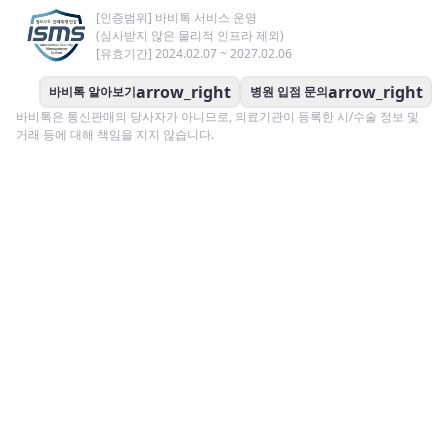
[인증범위] 바비톡 서비스 운영
(심사받지 않은 물리적 인프라 제외)
[유효기간] 2024.02.07 ~ 2027.02.06
arrow_right
arrow_right
바비톡 알아보기
병원 입점 문의
바비톡은 통신판매의 당사자가 아니므로, 의료기관이 등록한 시/수술 정보 및
거래 등에 대해 책임을 지지 않습니다.