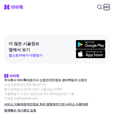
더 많은 시술정보
앱에서 보기
앱스토어에서 다운받기
주식회사 바비톡
대표이사 신정인
개인정보 관리책임자 신정인
사업자등록번호 836-86-02172
통신판매업신고번호 2021-서울강남-03497
서울특별시 서초구 강남대로 363 363강남타워 11층
이메일 cs@babitalk.com
서비스 이용약관
개인정보 처리 방침
위치기반 서비스 이용약관
명예훼손 게시중단 요청