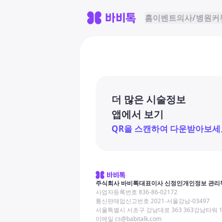
홈
이벤트
의사/병원
커
더 많은 시술정보
앱에서 보기
QR을 스캔하여 다운받아보세
주식회사 바비톡
대표이사 신정인
개인정보 관리
사업자등록번호 836-86-02172
통신판매업신고번호 2021-서울강남-03497
서울특별시 서초구 강남대로 363 363강남타워 
이메일 cs@babitalk.com