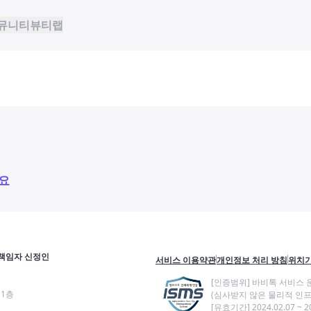
뮤니티
뷰티랩
요
책임자 신정인
서비스 이용약관
개인정보 처리 방침
위치기
[인증범위] 바비톡 서비스 
11층
(심사받지 않은 물리적 인프
[유효기간] 2024.02.07 ~ 20