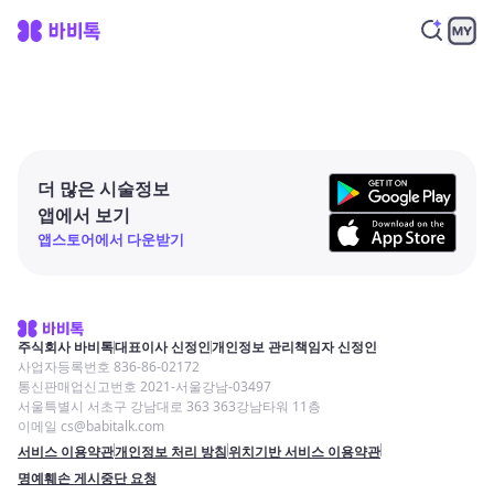
더 많은 시술정보
앱에서 보기
앱스토어에서 다운받기
주식회사 바비톡
대표이사 신정인
개인정보 관리책임자 신정인
사업자등록번호 836-86-02172
통신판매업신고번호 2021-서울강남-03497
서울특별시 서초구 강남대로 363 363강남타워 11층
이메일 cs@babitalk.com
서비스 이용약관
개인정보 처리 방침
위치기반 서비스 이용약관
명예훼손 게시중단 요청