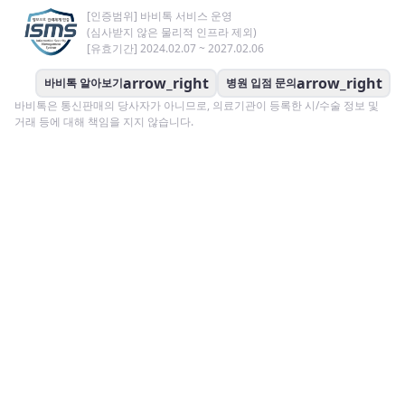
[인증범위] 바비톡 서비스 운영
(심사받지 않은 물리적 인프라 제외)
[유효기간] 2024.02.07 ~ 2027.02.06
arrow_right
arrow_right
바비톡 알아보기
병원 입점 문의
바비톡은 통신판매의 당사자가 아니므로, 의료기관이 등록한 시/수술 정보 및
거래 등에 대해 책임을 지지 않습니다.