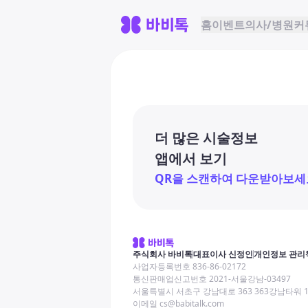
홈
이벤트
의사/병원
커
더 많은 시술정보
앱에서 보기
QR을 스캔하여 다운받아보세
주식회사 바비톡
대표이사 신정인
개인정보 관리
사업자등록번호 836-86-02172
통신판매업신고번호 2021-서울강남-03497
서울특별시 서초구 강남대로 363 363강남타워 
이메일 cs@babitalk.com