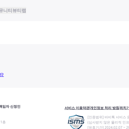
뮤니티
뷰티랩
요
책임자 신정인
서비스 이용약관
개인정보 처리 방침
위치기
[인증범위] 바비톡 서비스 
11층
(심사받지 않은 물리적 인프
[유효기간] 2024.02.07 ~ 20