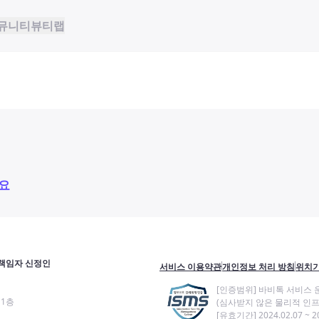
뮤니티
뷰티랩
요
책임자 신정인
서비스 이용약관
개인정보 처리 방침
위치기
[인증범위] 바비톡 서비스 
11층
(심사받지 않은 물리적 인프
[유효기간] 2024.02.07 ~ 20