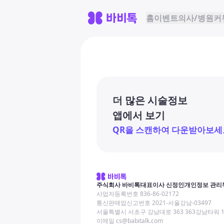
홈
이벤트
의사/병원
커
더 많은 시술정보
앱에서 보기
QR을 스캔하여 다운받아보세
주식회사 바비톡
대표이사 신정인
개인정보 관리
사업자등록번호 836-86-02172
통신판매업신고번호 2021-서울강남-03497
서울특별시 서초구 강남대로 363 363강남타워 
이메일 cs@babitalk.com